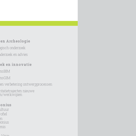
 en Archeologie
gisch onderzoek
erzoek en advies
ek en innovatie
onsBIM
onsGIM
en verbetering ontwerpprocessen
tatietrajecten nieuwe
en/werkwijzen
eonius
ultuur
ofiel
en
eonius
enis
 Visie