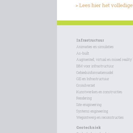
> Lees hier het volledi
Infrastructuur
Animaties en simulaties
As-built
Augmented, virtual en mixed reality
BIM voor infrastructuur
Gebiedsinformatiemodel
GIS en Infrastructuur
Grondverzet
Kunstwerken en constructies
Rendering
Site-enigineering
Systems engineering
Wegontwerp en reconstructies
Geotechniek