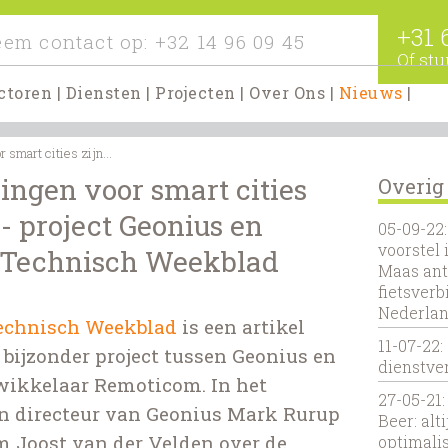
+31 
em contact op:
+32 14 96 09 45
Of stu
ctoren
|
Diensten
|
Projecten
|
Over Ons
|
Nieuws
|
 smart cities zijn...
singen voor smart cities
Overig
 - project Geonius en
05-09-22
voorstel 
 Technisch Weekblad
Maas ant
fietsver
Nederlan
echnisch Weekblad
is een artikel
11-07-22:
bijzonder project tussen Geonius en
dienstver
twikkelaar Remoticom. In het
27-05-21
n directeur van Geonius Mark Rurup
Beer: alt
m Joost van der Velden over de
optimalis