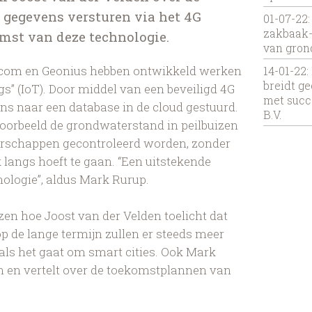
 gegevens versturen via het 4G
01-07-22
zakbaak-
mst van deze technologie.
van gron
icom en Geonius hebben ontwikkeld werken
14-01-22
breidt ge
ngs” (IoT). Door middel van een beveiligd 4G
met succ
s naar een database in de cloud gestuurd.
B.V.
oorbeeld de grondwaterstand in peilbuizen
rschappen gecontroleerd worden, zonder
ek langs hoeft te gaan. “Een uitstekende
nologie”, aldus Mark Rurup.
lezen hoe Joost van der Velden toelicht dat
 op de lange termijn zullen er steeds meer
ls het gaat om smart cities. Ook Mark
n en vertelt over de toekomstplannen van