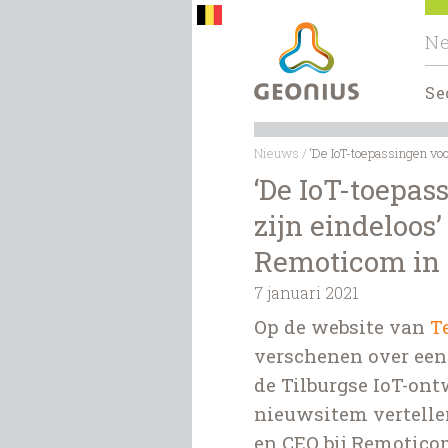
Ne
Se
Nieuws
/
‘De IoT-toepassingen voor
‘De IoT-toepas
zijn eindeloos’
Remoticom in
7 januari 2021
Op de website van
T
verschenen over een 
de Tilburgse IoT-on
nieuwsitem vertelle
en CEO bij Remotico