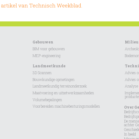
ge artikel van Technisch Weekblad.
Gebouwen
Milieu
BIM voor gebouwen
Archeolo
MEP-engineering
Bodemond
Landmeetkunde
Techni
3D Scannen
Advies 
Bouwkundige opmetingen
Advies 
Landmeetkundig terreinonderzoek
Analyse 
Maatvoering en uitzetwerkzaamheden
Implemen
product
Volumebepalingen
Voorbereiden machinebesturingsmodellen
Over G
Bedrijfsc
Bedrijfspr
De mens
achter G
Geschied
In beeld
Missie en