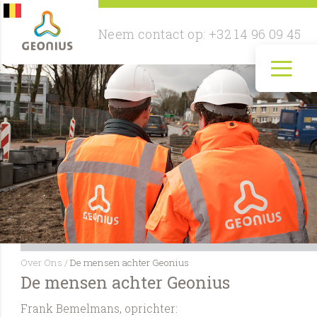
Neem contact op:
+32 14 96 09 45
≡
Over Ons
/
De mensen achter Geonius
De mensen achter Geonius
Frank Bemelmans, oprichter: