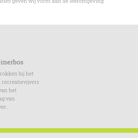
aties geven wij vorm aan de leefomgeving
einerbos
trokken bij het
recreatievijvers
 van het
aag van
r...