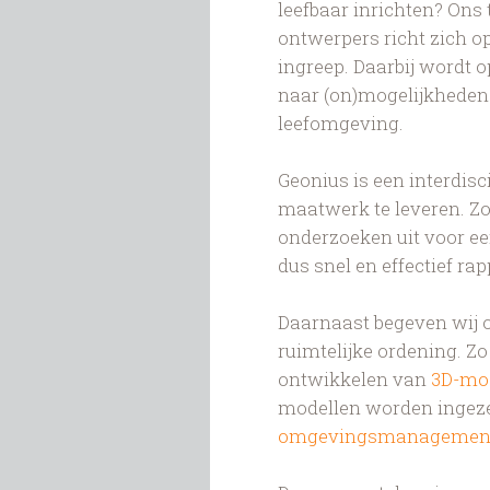
leefbaar inrichten? Ons
ontwerpers richt zich op
ingreep. Daarbij wordt 
naar (on)mogelijkheden v
leefomgeving.
Geonius is een interdisci
maatwerk te leveren. Zo
onderzoeken uit voor e
dus snel en effectief r
Daarnaast begeven wij 
ruimtelijke ordening. Zo
ontwikkelen van
3D-mo
modellen worden ingezet
omgevingsmanagemen