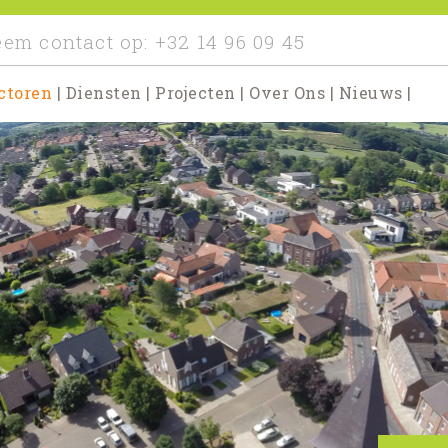
em contact op:
+32 14 96 09 45
ctoren
|
Diensten
|
Projecten
|
Over Ons
|
Nieuws
|