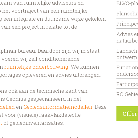
 team van ruimtelijke adviseurs en
BLVC-pl
 het voortraject van een ruimtelijke
Planscha
op een integrale en duurzame wijze gekeken
Principe
an een project in relatie tot de
Advies e
natuurbe
plinair bureau. Daardoor zijn wij in staat
Landscha
ontwerp
 voeren wij zelf conditionerende
en
ruimtelijke onderbouwing
. We kunnen
Function
onderzo
apportages opleveren en advies uitbrengen.
Particip
ons ook aan de technische kant van
RO Gebi
 is Geonius gespecialiseerd in het
dellen
en
Gebiedsinformatiemodellen
. Deze
Offe
 voor (visuele) raakvlakdetectie,
t
of gebiedinventarisaties.