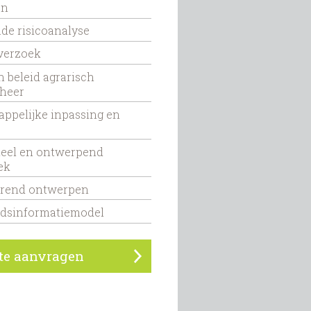
an
de risicoanalyse
verzoek
n beleid agrarisch
heer
ppelijke inpassing en
eel en ontwerpend
ek
erend ontwerpen
edsinformatiemodel
rte aanvragen