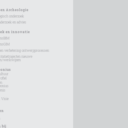
 en Archeologie
gisch onderzoek
erzoek en advies
ek en innovatie
onsBIM
onsGIM
en verbetering ontwerpprocessen
tatietrajecten nieuwe
en/werkwijzen
eonius
ultuur
ofiel
en
eonius
enis
 Visie
en
s
bij