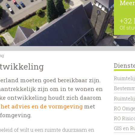
Meer
+32 
Of stu
ing
ntwikkeling
Dienst
Ruimteli
erland moeten goed bereikbaar zijn.
antrekkelijk zijn om in te wonen en
Bestemm
jke ontwikkeling houdt zich daarom
Ruimtelij
, het advies en de vormgeving
met
RO Omge
efomgeving.
RO Risi
GIS en R
k beleid of wilt u een ruimte duurzaam en