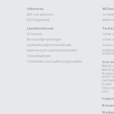
Gebouwen
Milieu
BIM voor gebouwen
Archeolo
MEP-engineering
Bodemond
Landmeetkunde
Techni
3D Scannen
Advies 
Bouwkundige opmetingen
Advies 
Landmeetkundig terreinonderzoek
Analyse 
Maatvoering en uitzetwerkzaamheden
Implemen
product
Volumebepalingen
Voorbereiden machinebesturingsmodellen
Over G
Bedrijfsc
Bedrijfspr
De mens
achter G
Geschied
In beeld
Missie en
MVO
Project
Nieuw
Werken 