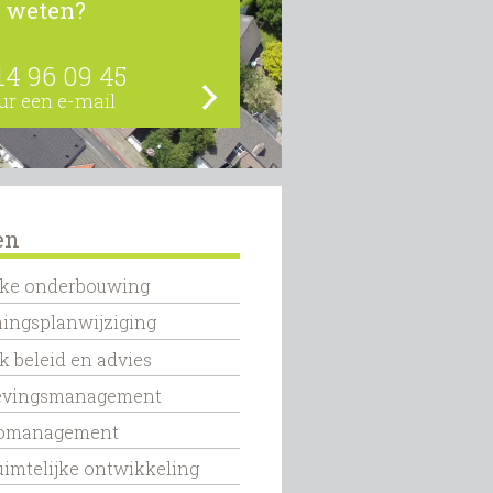
 weten?
14 96 09 45
ur een e-mail
en
jke onderbouwing
ingsplanwijziging
k beleid en advies
vingsmanagement
comanagement
uimtelijke ontwikkeling